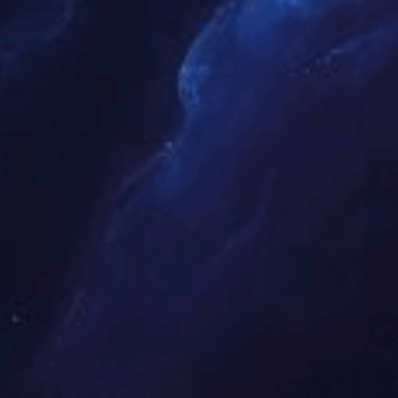
团队技术研发
行业科技实力
业的技术人才和现代 生产设备，
通过ISO9001质量体系认证、 IS
与国内外 安检技术研讨，每年产
体系认证、 OHSAS18001职
代，提供技术更新，软件升级支
证， 商务部 AAA级企业信用评
和辐射安全认证，多项国家专利
一直致
的研发
实力定制人体