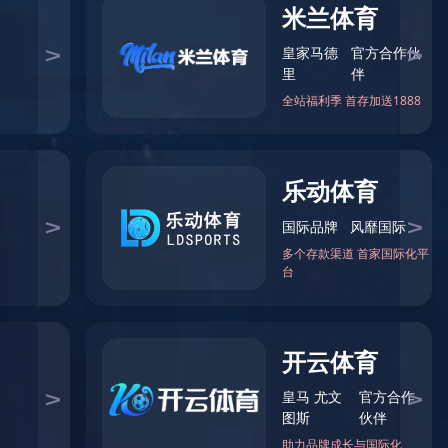
备
危险液体探测设备
金属探测设备
智能管控系统