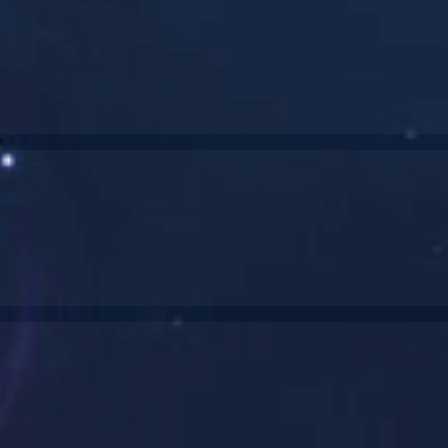
主要产品展示
SECURITY PRODUCT CLASSIFICATION
录入口-开云(中国)
车辆出入检查管理系统
爆炸物毒品探测设