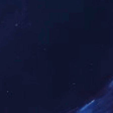
和创HC100100DX射线安全检查设备