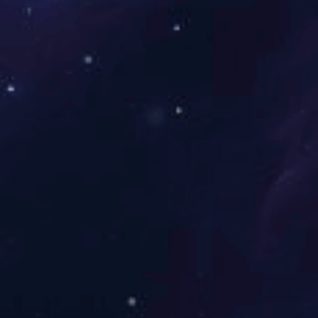
售前
方案设计、系统演示、预算报价
售中
系统安装调试、操作培训、维保培训
售后
15分钟响应，30分钟提供解决方案 24小时到位