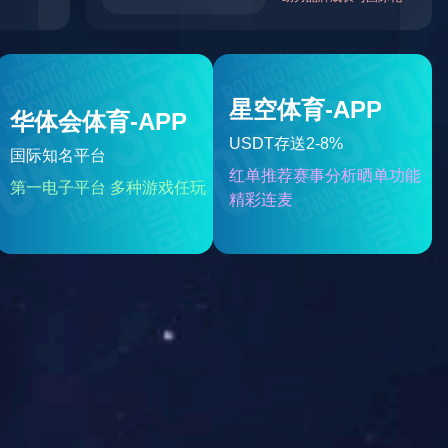
HC-RTSM-01毫米波人体安检仪