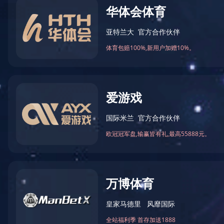
微震生命探测仪
毫米波人体安检仪
开云手机官方版登