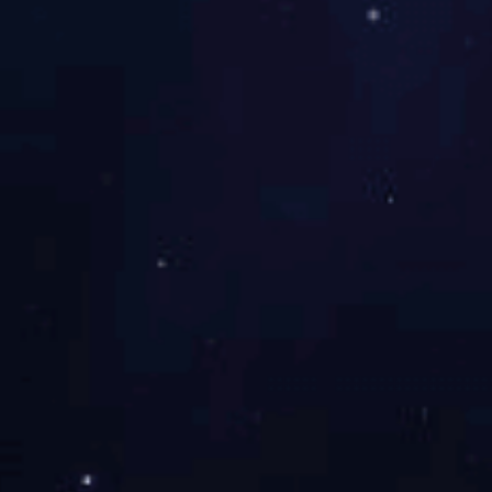
广西某监
湖南某车站X光安检机