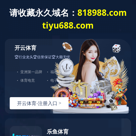
首页
>
您的位置：
主页
开云手机官方版登录入口-开云(中国)
开云手机
官方版登
录入口-
开云(中
国)
联系我们
荣誉资质