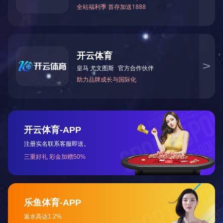
10+年
创始人从业经验
3000+家
10+项
政企用户服务经验
产品专利认证
20+项
2000平米
软件著作权
标准化厂房
400-
168-
6661
聚焦•和创
扫