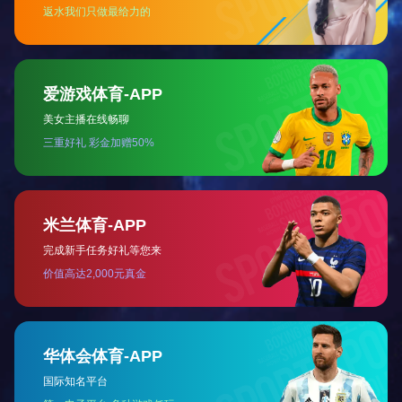
186889
一
扫
公司一直致力于新技术的研发和推广，微震生命探测仪，电子脚扣
系统，社区矫正手 环和UWB室内定位系统是本公司现今的主要产
关
品。微震生命探测仪的被动式检测，是 一种无毒无害的安全检测方
注
式，独特的心脏频率探测，让需要监管人员流动的监狱， 看守所，
安保更加方便，更加安全，从人身安全和单位安全上都得到了满
微
足。看守所 电子脚扣外出押解系统以及时定位，轻巧耐砸的特点，
信
极大的缓解了外出押解途中的 不可预测性，再加上良好的隐蔽性，
做到了人性化和安全化共存。社区矫正智能腕带 系统，是伴随着国
公
家社区矫正试点工作产生的辅助设备。智能腕带以低调的外观，精
众
准的定位以及心跳测试，血压测试等辅助功能，活跃于全国各地的
社区之中，在节省 监狱用地和矫正犯人思想方面起到了极大的积极
号
作用，除了日常任务之外，还可以当 普通手环使用。室内定位系
统，主要采用UWB精确室内定位技术，以及多种常见的定 位技术相
结合，极大的提高了定位精确到，在司法单位人员定位上，超越以
往，除了 司法单位，也可应用于企事业单位人员定位，或物品定
位。