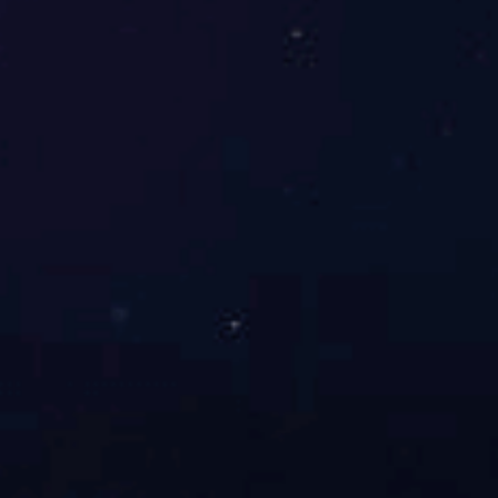
应用场景与对象
400-
168-
6661
扫
186889
一
扫