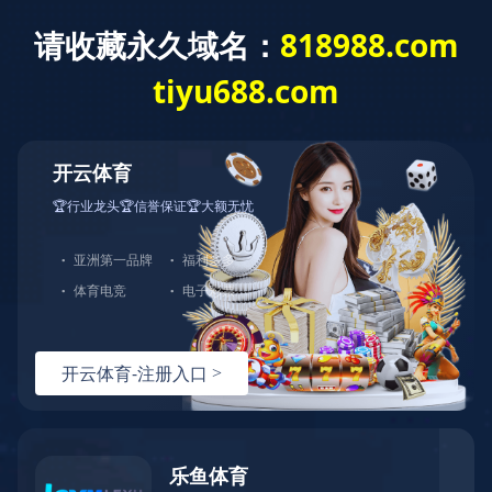
首页
>
您的位置：
主页
微震生命探测仪
和创产品中心
微震生命探测仪