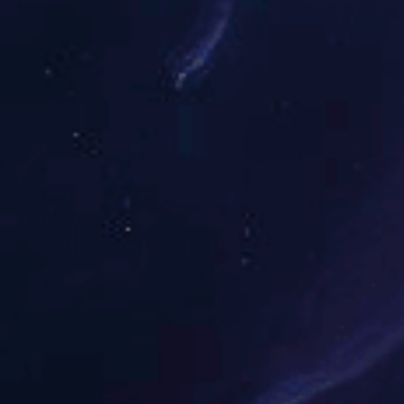
产品
和创HC
摆脱了传