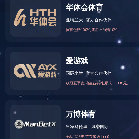
热搜关键词：
微震生命探测仪
毫米波人体安检仪
智能管控系统
>
您的位置：
主页
微震生命探测仪
HC-M
和创产品中心
微震生命探测仪
毫米波人体安检仪
开云手机官方版登录入口-开云(中国)