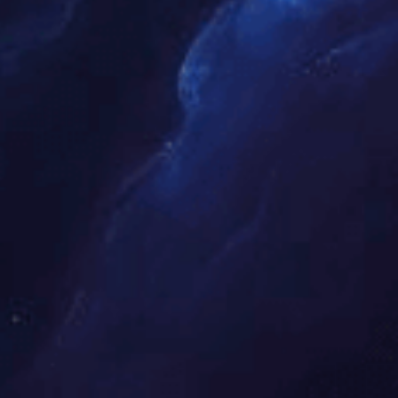
参数
PRODUCT PARAMETER
速度快，最短检查时间 15 秒，一般不超过25 秒；
式整体造型，便于快速移动，随时部署；
人体心跳的震动信号，被动式检测，设备对人员完全无害；
人体工程学原理配置专用工业触摸显示屏，更清晰简洁的人机交互界面，
软件界面、警灯和警铃三种报警方式，在复杂环境中仍能准确提示用户；
结果自动存储，随时查阅；
Windows 7 操作系统软件，系统运行稳定；
结果可备份至 U 盘等介质，便于长期保存；
运行及检测情况信息及数据可与监控指挥中心联网；