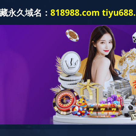
发创新
企业
联系电话
案定制服务商
产品中心
公司案例
新闻动态
开