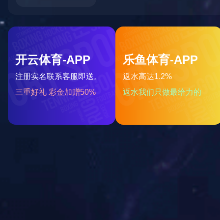
车辆出入检查管理系统
爆炸物毒品探测设备
危险液体探测设备
金属探测设备
智能管控系统
人员识别管理系统
热成像红外测温系统
警用特种装备
教育教学专用设备