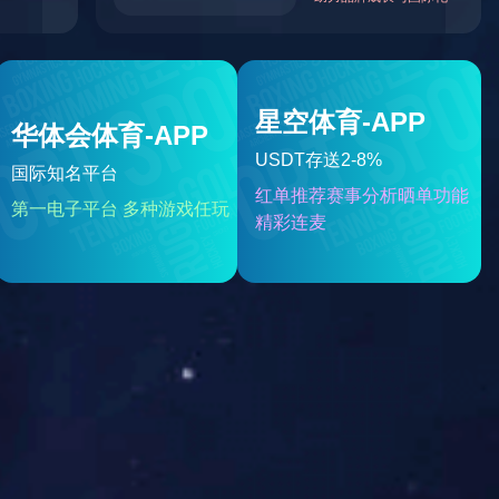
服务热线：
立即咨询
400-168-6661