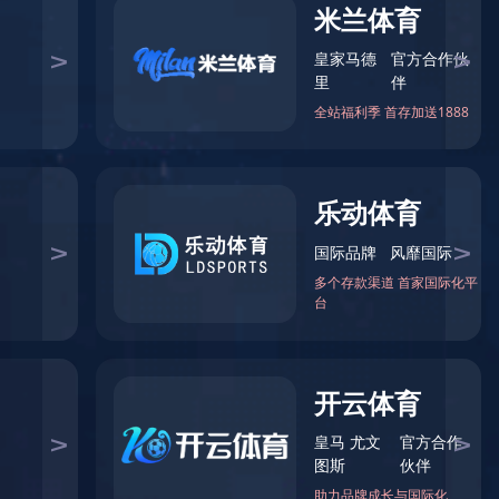
C-MDS-X1微震生命探测仪（无线），是开云手机官方版登录入
云(中国) 研发的一款无线式微震生命探测仪，这款微震生命探测
脱了传感器线缆的束缚，可以做到更便捷的检测来往车辆。