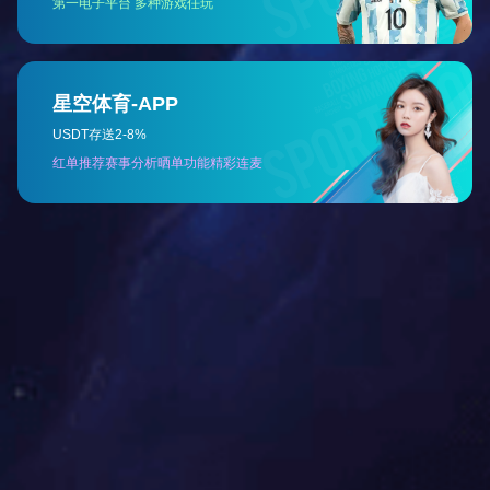
6、检查结果自动存储，随时查阅；
7、采用 Windows 7 操作系统软件，系统运行稳定；
8、检查结果可备份至 U 盘等介质，便于长期保存；
9、设备运行及检测情况信息及数据可与监控指挥中心联
网；