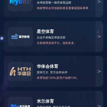
毫米波人体安检仪
开云手机官方版登录入口-开云(中国)
车辆出入检查管理系统
爆炸物毒品探测设备
危险液体探测设备
金属探测设备
智能管控系统
人员识别管理系统
热成像红外测温系统
警用特种装备
教育教学专用设备