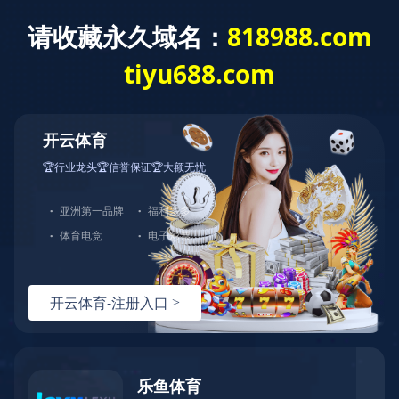
首页
>
您的位置：
主页
微震生命探测仪
和创产品中心
微震生命探测仪