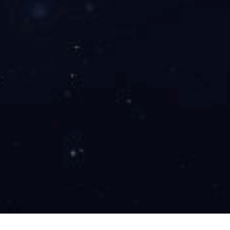
关
注
微
信
公
众
号
热品推荐