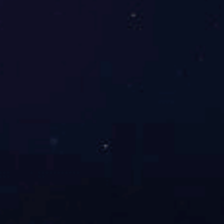
应用场景与对象
400-
168-
6661
扫
186889
一
扫