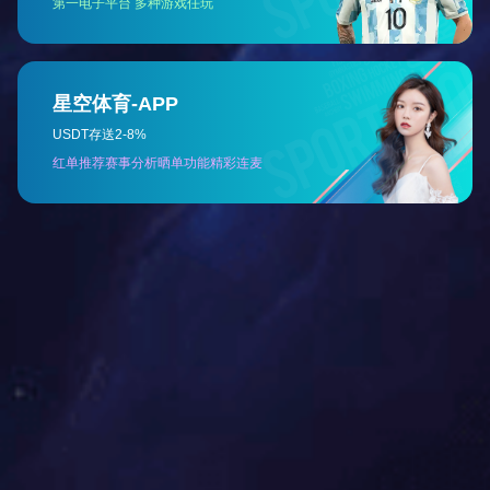
6、检查结果自动存储，随时查阅；
7、采用 Windows 7 操作系统软件，系统运行稳定；
8、检查结果可备份至 U 盘等介质，便于长期保存；
9、设备运行及检测情况信息及数据可与监控指挥中心联
网；