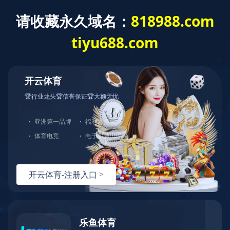
首页
>
您的位置：
主页
微震生命探测仪
和创产品中心
微震生命探测仪