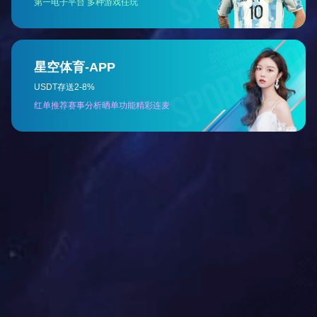
6、检查结果自动存储，随时查阅；
7、采用 Windows 7 操作系统软件，系统运行稳定；
8、检查结果可备份至 U 盘等介质，便于长期保存；
9、设备运行及检测情况信息及数据可与监控指挥中心联
网；