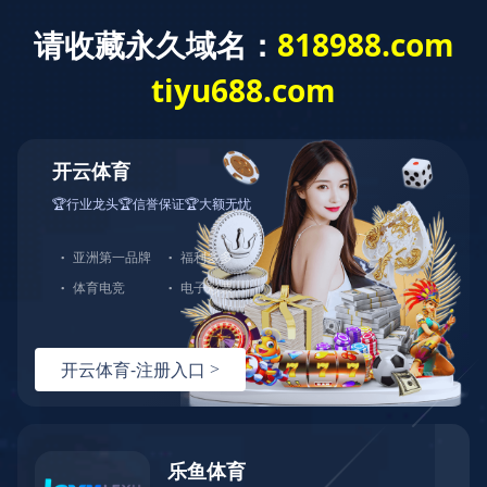
首页
>
您的位置：
主页
微震生命探测仪
和创产品中心
微震生命探测仪