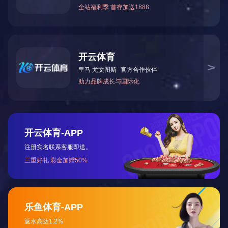
产品介绍
PRODUCT INTRODUCTION
和创HC-MDS-X1微震生命探测仪（无线），是开云手机
官方版登录入口-开云(中国) 研发的一款无线式微震生命
探测仪，这款微 震生命探测仪，摆脱了传感器线缆的束
缚，可以做到更便捷的检测来往车辆。主要使用在监
狱、看守所、戒毒所、海关 等地，来往车辆的检查。