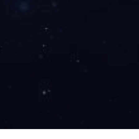
关
注
微
信
公
众
号
热品推荐