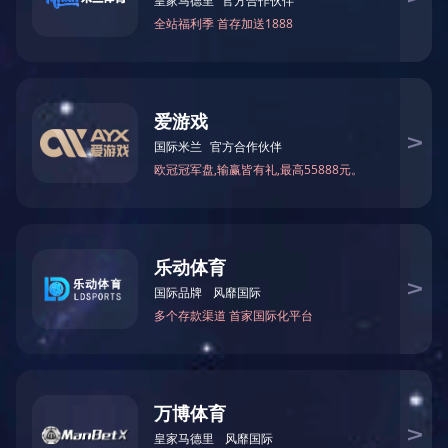
和创HC-MDS-X1微震生命探测仪（无线），是开云手机官方
版登录入口-开云(中国) 研发的一款无线式微震生命探测仪，
这款微震生命探测仪，摆脱了传感器线缆的束缚，可以做到更
便捷的检测来往车辆。
服务热线：
400-168-6661
立即咨询