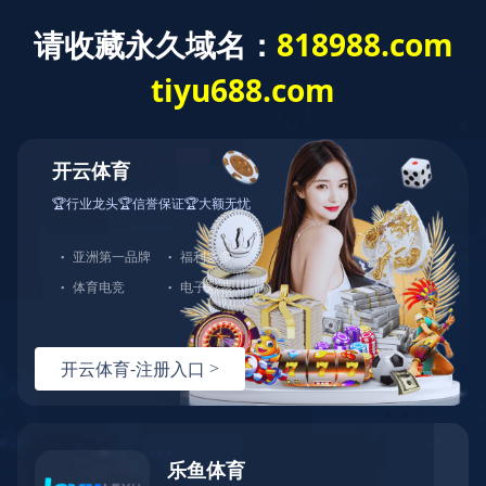
首页
>
您的位置：
主页
微震生命探测仪
和创产品中心
微震生命探测仪