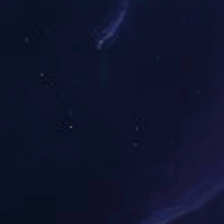
产品
和创HC
摆脱了传