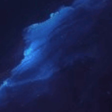
400-
168-
6661
扫