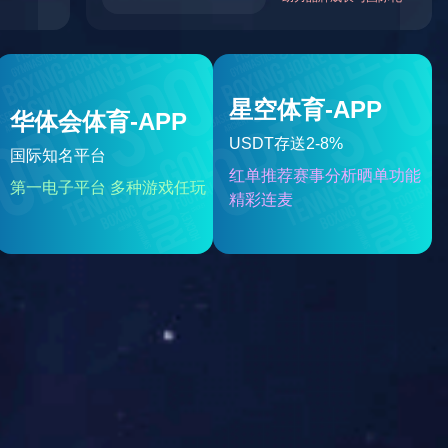
服务热线：
立即咨询
400-168-6661