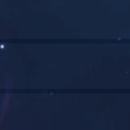
开云手机官方版登录入口-开云(中国)
DS-X1微震生命探测仪（无线）
和创H
口-开
仪，摆