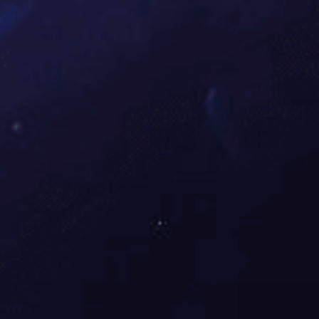
186889
一
扫
关
注
微
信
公
众
号
更加简单和人性化的设备操作；