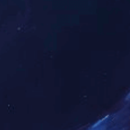
国) 研发的一款无线式微震生命探测仪，这款微 震生命探测仪，
守所、戒毒所、海关 等地，来往车辆的检查。