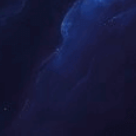
参数
PRODUCT PARAMETER
速度快，最短检查时间 15 秒，一般不超过25 秒；
式整体造型，便于快速移动，随时部署；
人体心跳的震动信号，被动式检测，设备对人员完全无害；
人体工程学原理配置专用工业触摸显示屏，更清晰简洁的人机交互界面，
软件界面、警灯和警铃三种报警方式，在复杂环境中仍能准确提示用户；
结果自动存储，随时查阅；
Windows 7 操作系统软件，系统运行稳定；
结果可备份至 U 盘等介质，便于长期保存；
运行及检测情况信息及数据可与监控指挥中心联网；