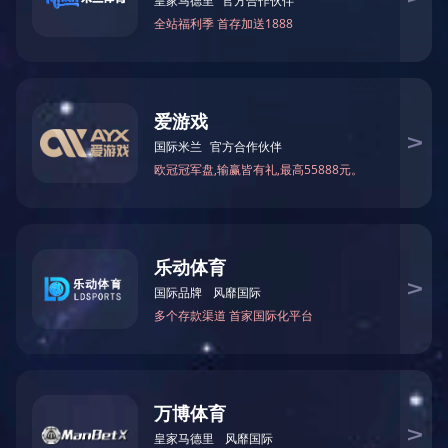
和创HC-MDS-X1微震生命探测仪（无线），是开云手机官方
版登录入口-开云(中国) 研发的一款无线式微震生命探测仪，
这款微震生命探测仪，摆脱了传感器线缆的束缚，可以做到更
便捷的检测来往车辆。
服务热线：
400-168-6661
立即咨询