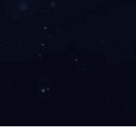
关
注
微
信
公
众
号
热品推荐