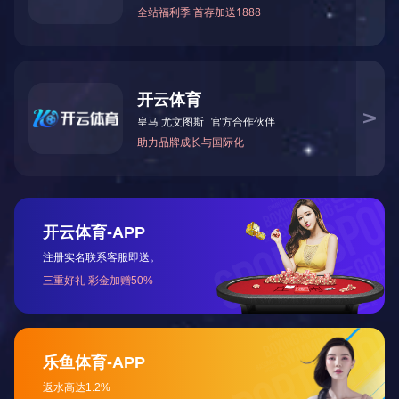
产品介绍
PRODUCT INTRODUCTION
和创HC-MDS-X1微震生命探测仪（无线），是开云手机
官方版登录入口-开云(中国) 研发的一款无线式微震生命
探测仪，这款微 震生命探测仪，摆脱了传感器线缆的束
缚，可以做到更便捷的检测来往车辆。主要使用在监
狱、看守所、戒毒所、海关 等地，来往车辆的检查。