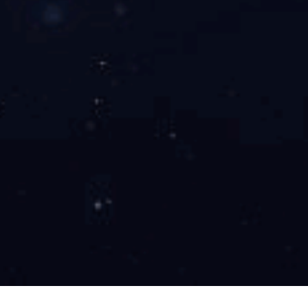
关
注
微
信
公
众
号
热品推荐