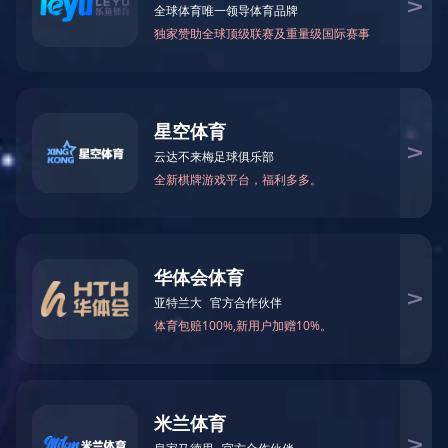
毫米波人体安检仪
开云手机官方版登录入口-开云(中国)
车辆出入检查管理系统
爆炸物毒品探测设备
危险液体探测设备
金属探测设备
智能管控系统
人员识别管理系统
热成像红外测温系统
警用特种装备
教育教学专用设备