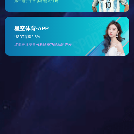
6、检查结果自动存储，随时查阅；
7、采用 Windows 7 操作系统软件，系统运行稳定；
8、检查结果可备份至 U 盘等介质，便于长期保存；
9、设备运行及检测情况信息及数据可与监控指挥中心联
网；