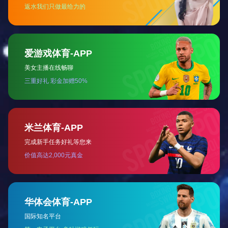
产品参数
PRODUCT PARAMETER
1、检查速度快，最短检查时间 15 秒，一般不超过25
秒；
2、机柜式整体造型，便于快速移动，随时部署；
3、探测人体心跳的震动信号，被动式检测，设备对人员
完全无害；
4、根据人体工程学原理配置专用工业触摸显示屏，更清
晰简洁的人机交互界面，更加简单和人性化的设备操
作；
5、提供软件界面、警灯和警铃三种报警方式，在复杂环
境中仍能准确提示用户；