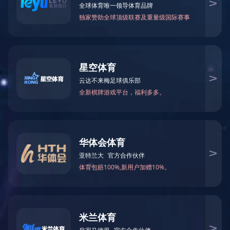
毫米波人体安检仪
开云手机官方版登录入口-开云(中国)
车辆出入检查管理系统
爆炸物毒品探测设备
危险液体探测设备
金属探测设备
智能管控系统
人员识别管理系统
热成像红外测温系统
警用特种装备
教育教学专用设备