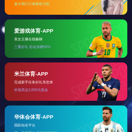
产品参数
PRODUCT PARAMETER
1、检查速度快，最短检查时间 15 秒，一般不超过25
秒；
2、机柜式整体造型，便于快速移动，随时部署；
3、探测人体心跳的震动信号，被动式检测，设备对人员
完全无害；
4、根据人体工程学原理配置专用工业触摸显示屏，更清
晰简洁的人机交互界面，更加简单和人性化的设备操
作；
5、提供软件界面、警灯和警铃三种报警方式，在复杂环
境中仍能准确提示用户；