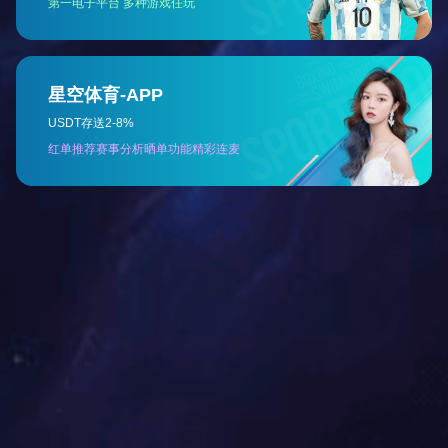
6、检查结果自动存储，随时查阅；
7、采用 Windows 7 操作系统软件，系统运行稳定；
8、检查结果可备份至 U 盘等介质，便于长期保存；
9、设备运行及检测情况信息及数据可与监控指挥中心联
网；