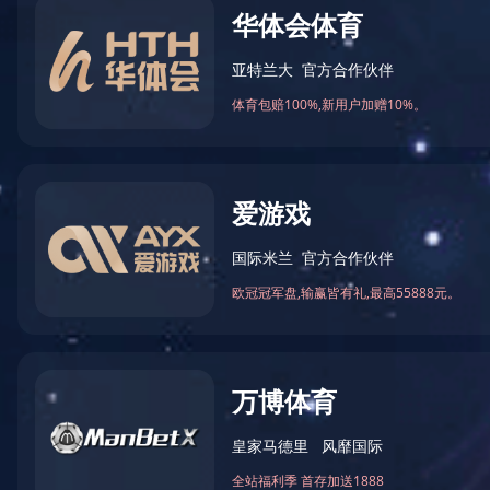
热搜关键词：
微震生命探测仪
毫米波人体安检仪
智能管控系统
>
您的位置：
主页
微震生命探测仪
HC-M
和创产品中心
微震生命探测仪
毫米波人体安检仪
开云手机官方版登录入口-开云(中国)