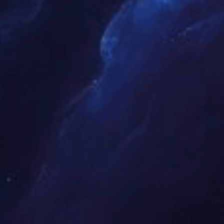
参数
PRODUCT PARAMETER
速度快，最短检查时间 15 秒，一般不超过25 秒；
式整体造型，便于快速移动，随时部署；
人体心跳的震动信号，被动式检测，设备对人员完全无害；
人体工程学原理配置专用工业触摸显示屏，更清晰简洁的人机交互界面，
软件界面、警灯和警铃三种报警方式，在复杂环境中仍能准确提示用户；
结果自动存储，随时查阅；
Windows 7 操作系统软件，系统运行稳定；
结果可备份至 U 盘等介质，便于长期保存；
运行及检测情况信息及数据可与监控指挥中心联网；