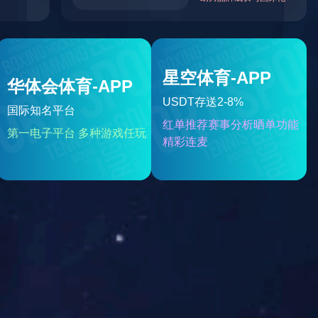
服务热线：
立即咨询
400-168-6661