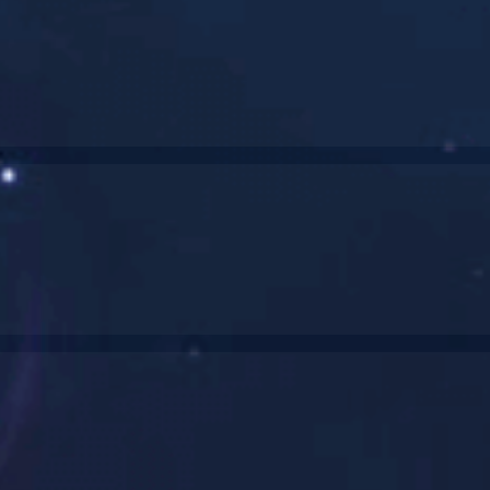
开云手机官方版登录入口-开云(中国)
DS-X1微震生命探测仪（无线）
和创H
口-开
仪，摆