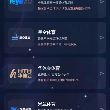
政企单位安检
+
公共场所安检
+
武汉女子监狱车行通道安检设备供应商
来源：开云手机官方版登录入口-开云(中国) 发布日期:2021-12-10
17:54:18
湖北省武汉女子监狱地址设在城内湖泊最多的城市--武汉，是一所只
关押女犯人的监狱。
开云手机官方版登录入口-开云(中国) 以其优越的产品性能，周到的
售后服务措施，完善的产品解决方案在众多安检设备供应商中脱颖
而出，成功中标武汉女子监狱车行通道安检设备采购项目。