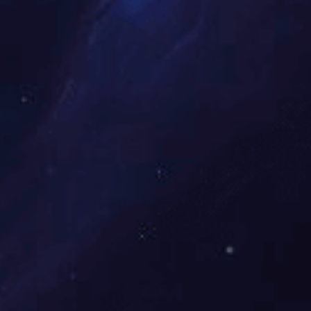
X光安检机确实会产生辐射，但其辐射水平在安全范围内