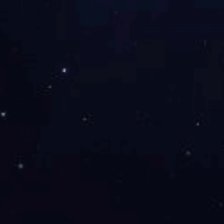
网站首页
产品中心
微震生命探测仪
公司案例
毫米波人体安检仪
新闻动态
开云手机官方版登录入口-开云
开云手机官方版登录入口-开云
(中国)
(中国)