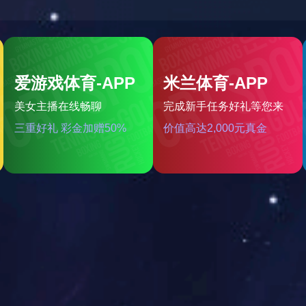
安检机确实会产生辐射，但这种辐射属于低能量X射线，
会对人体健康造成直接危害。此外，X光安检机的设计和
围内。