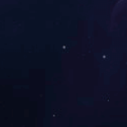
们需要注
更加安全
上一篇：
手
服务热线：
联系电
0755-89399993
186-889