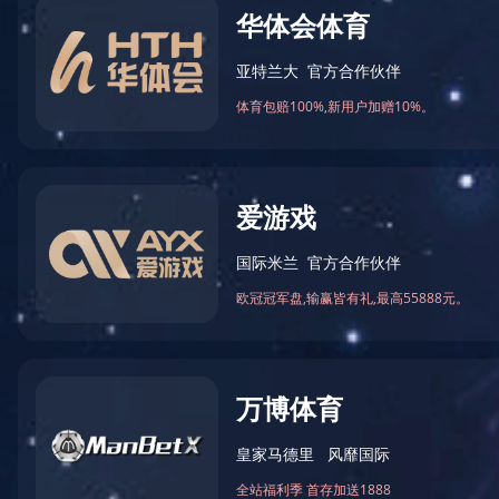
热搜关键词：
微震生命探测仪
毫米波人体安检仪
智能管控系统
>
>
您的位置：
主页
新闻动态
x光安检机有辐射吗？
和创资讯中心
公司新闻
+
行业新闻
+
x光安检机