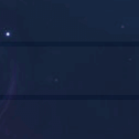
开云手机官方版登录入口-开云(中国)
x光安检机有辐
来源：开云手机官方版登录入口-开云(中国) 发布日期: 2025-
有辐射吗？对于X光安检机是否有辐射的问题，我们需要