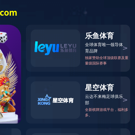
丨
中文版
ENGLISH
18688994455
：
关注微信公众号
云手机官方版登录入口-开云(中国)