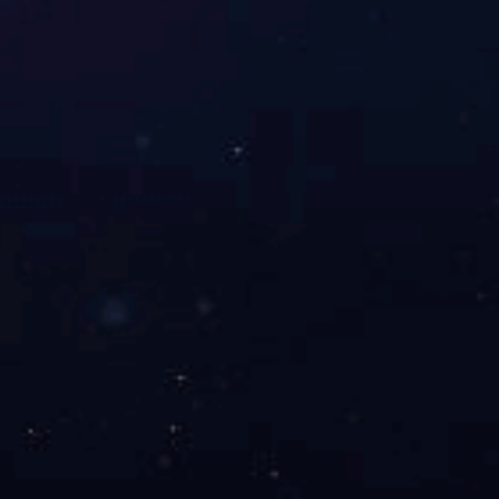
提交
微信扫码 关注我们
微信扫码 关注我们