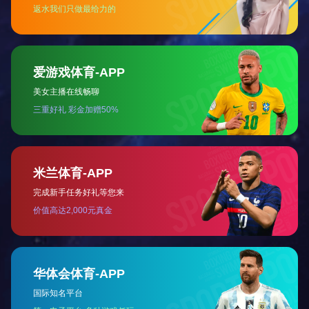
关
注
综上所述，X光安检机确实会产生辐射，但其辐射水
微
平在安全范围内，不会对人体健康造成直接危害。在
信
使用过程中，我们需要注意安全，遵循操作规程，确
保不会对人员造成辐射伤害。同时，随着科技的进步
公
和应用的不断深入，我们也期待更加安全、高效的安
众
检设备能够问世，为我们的生活和工作带来更多的便
号
利和安全。
上一篇：
手机探测门可以检测什么？是通过什么来检测的？
正在更新中...