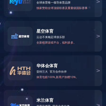
行业新闻
+
x光安检机有辐射吗？
来源：开云手机官方版登录入口-开云(中国) 发布日期: 2025-4-22
14:24:21 浏览量: 5108
x光安检机有辐射吗？对于X光安检机是否有辐射的问
题，我们需要从科学角度和实际应用出发进行分析。
首先，X光安检机确实会产生辐射，但这种辐射属于
低能量X射线，与医用X光机和核辐射等高强度辐射
源相比，其辐射剂量极低，不会对人体健康造成直接
危害。此外，X光安检机的设计和使用也遵循了国际
和国内的安全标准，确保辐射水平在安全范围内。