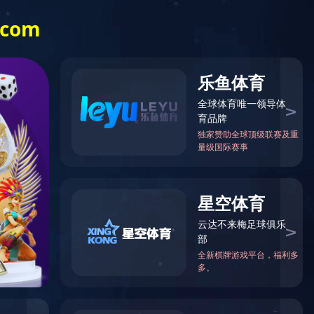
丨
中文版
ENGLISH
18688994455
：
关注微信公众号
云手机官方版登录入口-开云(中国)