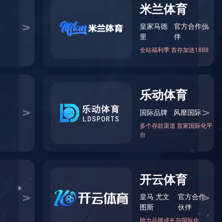
独过x光安检机？
脑都是必不可少的，所以今日谁计划回家，我能够带着联想笔记
机制造商的小职工知道国际航班更严峻。一般来说，有些x光机不
的笔记本。这儿x光机制造商的小职工将介绍机场安检的注意事
了解详情