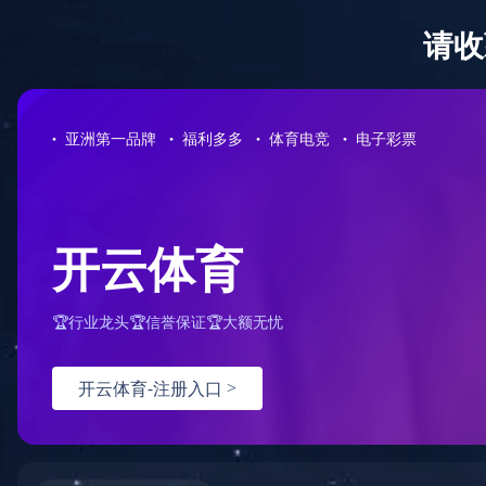
欢迎您访问开云手机官方版登录入口-开云(中国) 官网
研
和创 • 安全设备
公共安全领域解决方
首页
微震生命探测仪
毫米波人体安检仪