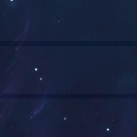
开云手机官方版登录入口-开云(中国)
为什么笔记本电脑要单
无论是出差仍是旅游，笔记本电
本电脑经过安全门吗？尽管x光
允许经过安全检查带着一个以上
项: