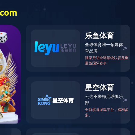
丨
中文版
ENGLISH
18688994455
：
关注微信公众号
云手机官方版登录入口-开云(中国)