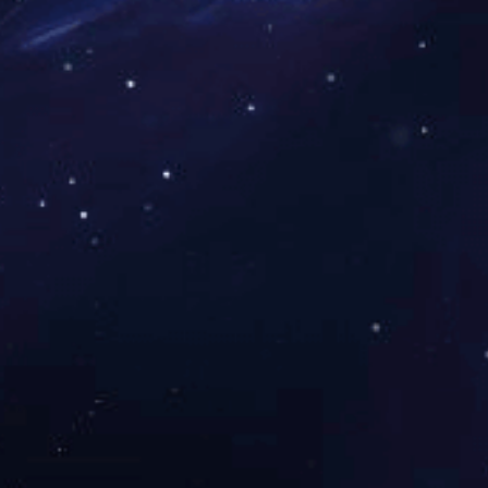
«
50
68
69
服务热线：
联系电
0755-89399993
186-889