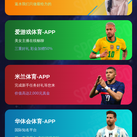
关
注
综上所述，X光安检机确实会产生辐射，但其辐射水
微
平在安全范围内，不会对人体健康造成直接危害。在
信
使用过程中，我们需要注意安全，遵循操作规程，确
保不会对人员造成辐射伤害。同时，随着科技的进步
公
和应用的不断深入，我们也期待更加安全、高效的安
众
检设备能够问世，为我们的生活和工作带来更多的便
号
利和安全。
上一篇：
手机探测门可以检测什么？是通过什么来检测的？
正在更新中...