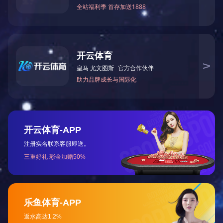
体。同时，X光安检机的操作人员也需要接受专业培
训，了解设备的安全操作规程，确保在使用过程中不
会对人员造成辐射伤害。
然而，尽管X光安检机的辐射水平较低，我们仍然需
要注意在使用过程中的安全。例如，在安检过程中应
该保持一定距离，避免长时间接触设备；对于孕妇、
儿童等敏感人群，也应该特别注意保护，避免不必要
的辐射暴露。
400-
168-
6661
扫
186889
一
扫