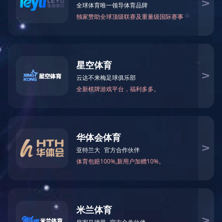
行业新闻
+
x光安检机有辐射吗？
来源：开云手机官方版登录入口-开云(中国) 发布日期: 2025-4-22
14:24:21 浏览量: 5108
x光安检机有辐射吗？对于X光安检机是否有辐射的问
题，我们需要从科学角度和实际应用出发进行分析。
首先，X光安检机确实会产生辐射，但这种辐射属于
低能量X射线，与医用X光机和核辐射等高强度辐射
源相比，其辐射剂量极低，不会对人体健康造成直接
危害。此外，X光安检机的设计和使用也遵循了国际
和国内的安全标准，确保辐射水平在安全范围内。