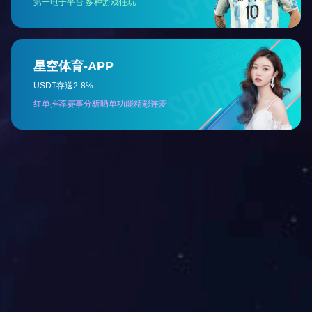
0755-89399993
服务热线：
186-8899-4455
联系电话：
zhuyong@hcanjian.com
电子邮箱：
公司地址：
深圳市龙岗区横岗街道大运AI小镇A04栋5楼